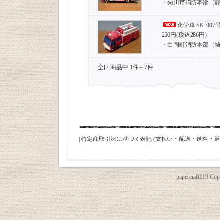
・菊川市消防本部（
化学車 SK-007
260円(税込286円)
・白岡町消防本部（
全[7]商品中 1件～7件
|
特定商取引法に基づく表記 (支払い・配送・送料・返
papercraft119 Copy