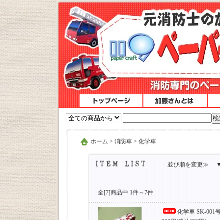
ホーム
>
消防車
>
化学車
並び順を変更≫
全[7]商品中 1件～7件
化学車 SK-001