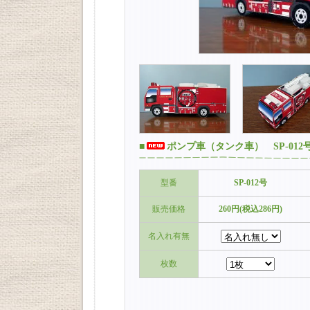
■
ポンプ車（タンク車） SP-012
型番
SP-012号
販売価格
260円(税込286円)
名入れ有無
枚数