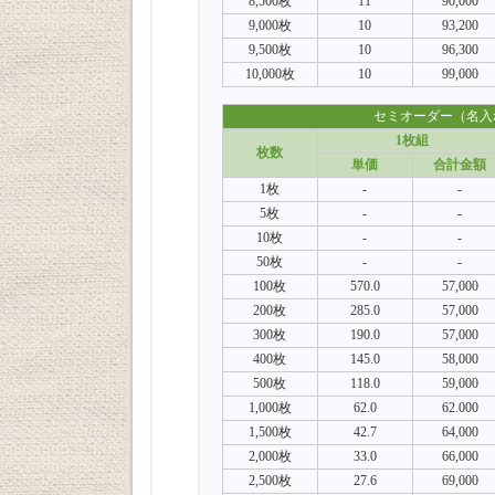
8,500枚
11
90,000
9,000枚
10
93,200
9,500枚
10
96,300
10,000枚
10
99,000
セミオーダー（名入
1枚組
枚数
単価
合計金額
1枚
-
-
5枚
-
-
10枚
-
-
50枚
-
-
100枚
570.0
57,000
200枚
285.0
57,000
300枚
190.0
57,000
400枚
145.0
58,000
500枚
118.0
59,000
1,000枚
62.0
62.000
1,500枚
42.7
64,000
2,000枚
33.0
66,000
2,500枚
27.6
69,000