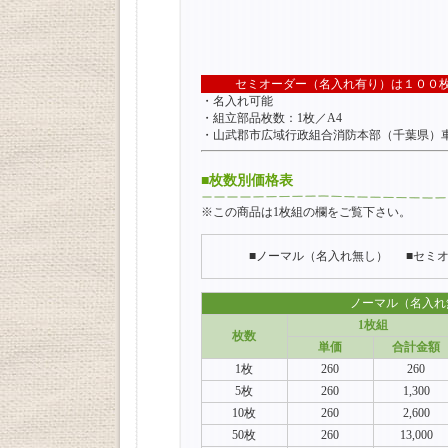
セミオーダー（名入れ有り）は１００
・名入れ可能
・組立部品枚数：1枚／A4
・山武郡市広域行政組合消防本部（千葉県）
■枚数別価格表
※この商品は1枚組の欄をご覧下さい。
■ノーマル（名入れ無し）
■セミ
ノーマル（名入れ
1枚組
枚数
単価
合計金額
1枚
260
260
5枚
260
1,300
10枚
260
2,600
50枚
260
13,000