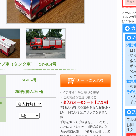
ります
メールマ
メルマガ
はこちら
消防
・は
・指
・救
プ車（タンク車） SP-014号
・ポ
・化
・そ
SP-014号
救急
・救
格
260円(税込286円)
その
» 特定商取引法に基づく表記
・ヘ
・
この商品を友達に教える
・そ
名入れオーダシート【FAX用】
・
無
※[名入れ有り]を選択されたお客様へ
[カートに入れる]クリックをされた
後、
フル
手順を追って手続きをしていただく
お問
ことになりますが、 [配送設定の入
注文
力]の項目の際、 「備考」の欄にご希