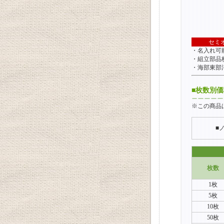
セミ
・名入れ可
・組立部品
・海部東部
■枚数別
※この商品
■
枚数
1枚
5枚
10枚
50枚