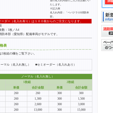
望の名入れ内容のご入力をお願いい
たします。
※記入例
名入れ内容：「ペパクラ119消防本
部」
オーダー（名入れ有り）は１００枚からのご注文になります。
能
枚数：1枚／A4
消防本部（愛知県）配備車両がモデルです。
価格表
は1枚組の欄をご覧下さい。
ノーマル（名入れ無し）
■セミオーダー（名入れあり）
ノーマル（名入れ無し）
1枚組
2枚組
単価
合計金額
単価
合計金額
260
260
300
300
260
1,300
300
1,500
260
2,600
300
3,000
260
13,000
300
15,000