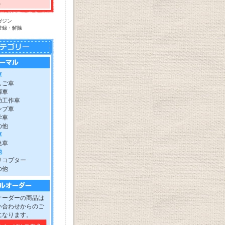
。
ガジン
登録・解除
車
しご車
揮車
助工作車
ンプ車
学車
の他
車
急車
他
リコプター
の他
オーダーの商品は
い合わせからのご
になります。