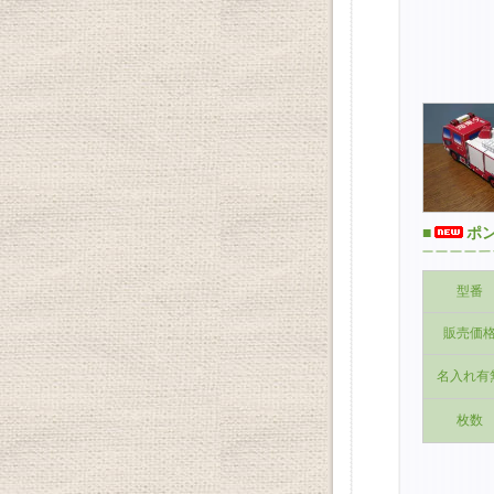
■
ポン
型番
販売価
名入れ有
枚数