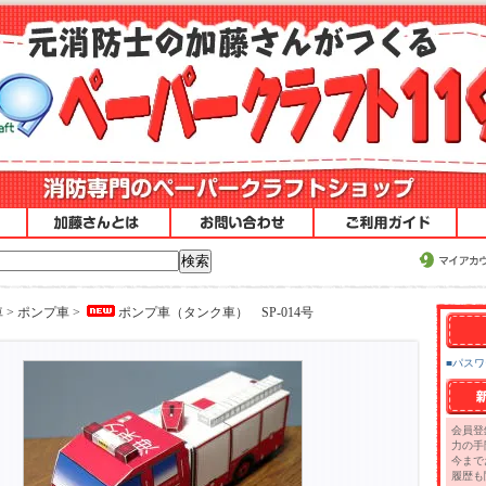
車
>
ポンプ車
>
ポンプ車（タンク車） SP-014号
■パス
会員登
力の手
今まで
履歴も