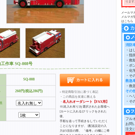
ります
メールマ
メルマガ
はこちら
消防
・は
・指
・救
工作車 SQ-008号
・ポ
・化
・そ
SQ-008
救急
・救
格
260円(税込286円)
その
» 特定商取引法に基づく表記
・ヘ
・
この商品を友達に教える
・そ
名入れオーダシート【FAX用】
・
無
※[名入れ有り]を選択されたお客様へ
[カートに入れる]クリックをされた
後、
フル
手順を追って手続きをしていただく
お問
ことになりますが、 [配送設定の入
注文
力]の項目の際、 「備考」の欄にご希