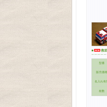
■
救助
型番
販売価
名入れ有
枚数