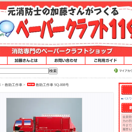
車
>
救助工作車
>
救助工作車 SQ-008号
■パス
会員登
力の手
今まで
履歴も