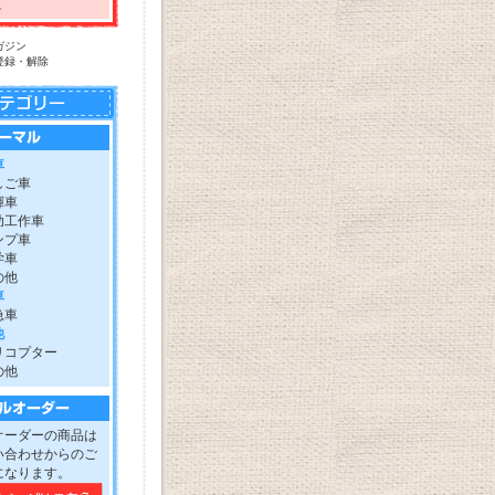
。
ガジン
登録・解除
車
しご車
揮車
助工作車
ンプ車
学車
の他
車
急車
他
リコプター
の他
オーダーの商品は
い合わせからのご
になります。