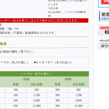
望の名入れ内容のご入力をお願いい
たします。
※記入例
名入れ内容：「ペパクラ119消防本
部」
オーダー（名入れ有り）は１００枚からのご注文になります。
能
枚数：1枚／A4
消防本部（千葉県）配備車両がモデルです。
価格表
は1枚組の欄をご覧下さい。
ノーマル（名入れ無し）
■セミオーダー（名入れあり）
ノーマル（名入れ無し）
1枚組
2枚組
単価
合計金額
単価
合計金額
260
260
300
300
260
1,300
300
1,500
260
2,600
300
3,000
260
13,000
300
15,000