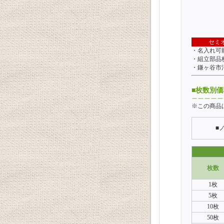
セミ
・名入れ可
・組立部品
・鎌ヶ谷市
■枚数別
※この商品
■
枚数
1枚
5枚
10枚
50枚